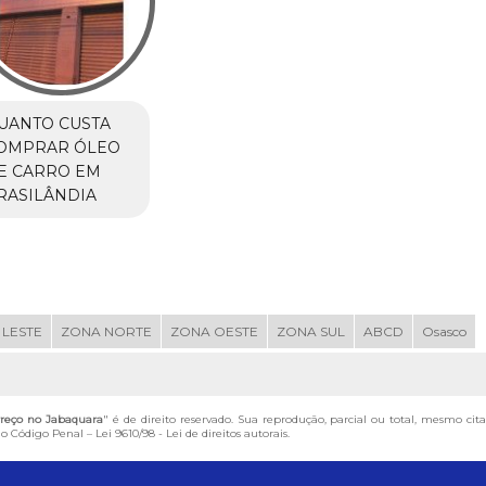
UANTO CUSTA
OMPRAR ÓLEO
E CARRO EM
RASILÂNDIA
 LESTE
ZONA NORTE
ZONA OESTE
ZONA SUL
ABCD
Osasco
Preço no Jabaquara
" é de direito reservado. Sua reprodução, parcial ou total, mesmo cit
 do Código Penal –
Lei 9610/98 - Lei de direitos autorais
.