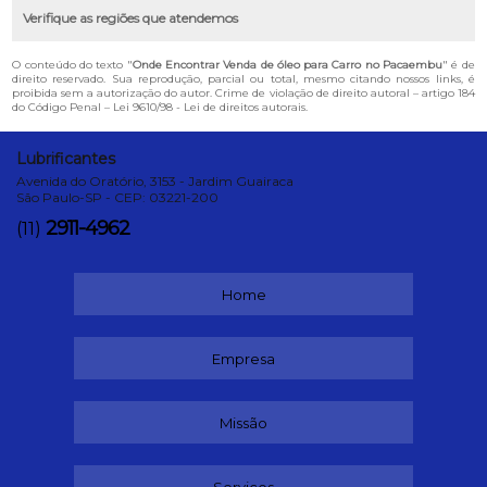
Verifique as regiões que atendemos
O conteúdo do texto "
Onde Encontrar Venda de óleo para Carro no Pacaembu
" é de
direito reservado. Sua reprodução, parcial ou total, mesmo citando nossos links, é
proibida sem a autorização do autor. Crime de violação de direito autoral – artigo 184
do Código Penal –
Lei 9610/98 - Lei de direitos autorais
.
Lubrificantes
Avenida do Oratório, 3153 - Jardim Guairaca
São Paulo-SP - CEP: 03221-200
2911-4962
(11)
Home
Empresa
Missão
Serviços