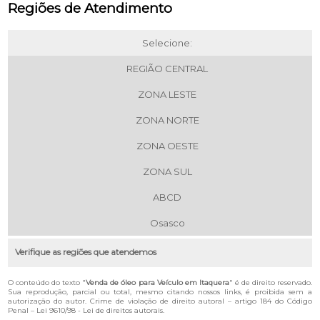
Regiões de Atendimento
Selecione:
REGIÃO CENTRAL
ZONA LESTE
ZONA NORTE
ZONA OESTE
ZONA SUL
ABCD
Osasco
Verifique as regiões que atendemos
O conteúdo do texto "
Venda de óleo para Veículo em Itaquera
" é de direito reservado.
Sua reprodução, parcial ou total, mesmo citando nossos links, é proibida sem a
autorização do autor. Crime de violação de direito autoral – artigo 184 do Código
Penal –
Lei 9610/98 - Lei de direitos autorais
.