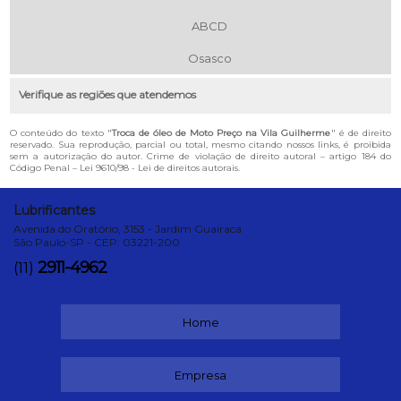
ABCD
Osasco
Verifique as regiões que atendemos
O conteúdo do texto "
Troca de óleo de Moto Preço na Vila Guilherme
" é de direito
reservado. Sua reprodução, parcial ou total, mesmo citando nossos links, é proibida
sem a autorização do autor. Crime de violação de direito autoral – artigo 184 do
Código Penal –
Lei 9610/98 - Lei de direitos autorais
.
Lubrificantes
Avenida do Oratório, 3153 - Jardim Guairaca
São Paulo-SP - CEP: 03221-200
2911-4962
(11)
Home
Empresa