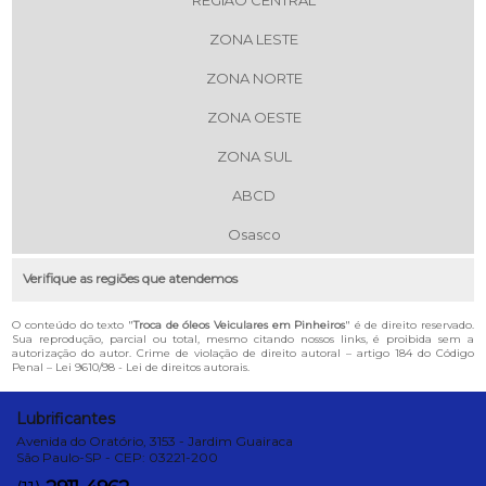
REGIÃO CENTRAL
ZONA LESTE
ZONA NORTE
ZONA OESTE
ZONA SUL
ABCD
Osasco
Verifique as regiões que atendemos
O conteúdo do texto "
Troca de óleos Veiculares em Pinheiros
" é de direito reservado.
Sua reprodução, parcial ou total, mesmo citando nossos links, é proibida sem a
autorização do autor. Crime de violação de direito autoral – artigo 184 do Código
Penal –
Lei 9610/98 - Lei de direitos autorais
.
Lubrificantes
Avenida do Oratório, 3153 - Jardim Guairaca
São Paulo-SP - CEP: 03221-200