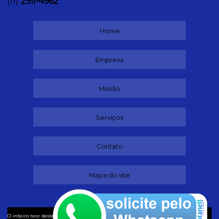
2911-4962
(11)
Home
Empresa
Missão
Serviços
Contato
Mapa do site
©
O inteiro teor deste site está sujeito à proteção de direitos autorais. Copyright