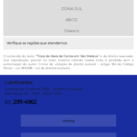
ZONA SUL
ABCD
Osasco
Verifique as regiões que atendemos
O conteúdo do texto "
Troca de óleos de Carros em São Mateus
" é de direito reservado.
Sua reprodução, parcial ou total, mesmo citando nossos links, é proibida sem a
autorização do autor. Crime de violação de direito autoral – artigo 184 do Código
Penal –
Lei 9610/98 - Lei de direitos autorais
.
Lubrificantes
Avenida do Oratório, 3153 - Jardim Guairaca
São Paulo-SP - CEP: 03221-200
2911-4962
(11)
Home