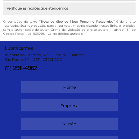
Verifique as regiões que atendemos
O conteúdo do texto "
Troca de óleo de Moto Preço no Pacaembu
" é de direito
reservado. Sua reprodução, parcial ou total, mesmo citando nossos links, é proibida
sem a autorização do autor. Crime de violação de direito autoral – artigo 184 do
Código Penal –
Lei 9610/98 - Lei de direitos autorais
.
Lubrificantes
Avenida do Oratório, 3153 - Jardim Guairaca
São Paulo-SP - CEP: 03221-200
2911-4962
(11)
Home
Empresa
Missão