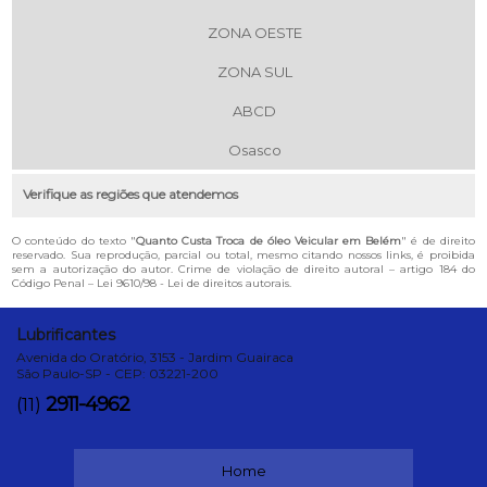
ZONA OESTE
ZONA SUL
ABCD
Osasco
Verifique as regiões que atendemos
O conteúdo do texto "
Quanto Custa Troca de óleo Veicular em Belém
" é de direito
reservado. Sua reprodução, parcial ou total, mesmo citando nossos links, é proibida
sem a autorização do autor. Crime de violação de direito autoral – artigo 184 do
Código Penal –
Lei 9610/98 - Lei de direitos autorais
.
Lubrificantes
Avenida do Oratório, 3153 - Jardim Guairaca
São Paulo-SP - CEP: 03221-200
2911-4962
(11)
Home