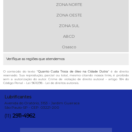
ZONA NORTE
ZONA OESTE
ZONA SUL
ABCD
Osasco
Verifique as regiões que atendemos
O conteúdo do texto "
Quanto Custa Troca de óleo na Cidade Dutra
" é de direito
reservado. Sua reprodução, parcial ou total, mesmo citando nossos links, é proibida
sem a autorização do autor. Crime de violação de direito autoral – artigo 184 do
Código Penal –
Lei 9610/98 - Lei de direitos autorais
.
Lubrificantes
Avenida do Oratório, 3153 - Jardim Guairaca
São Paulo-SP - CEP: 03221-200
2911-4962
(11)