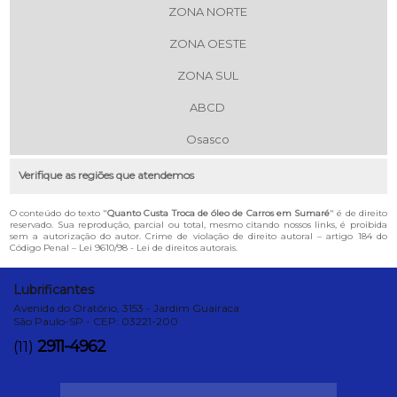
ZONA NORTE
ZONA OESTE
ZONA SUL
ABCD
Osasco
Verifique as regiões que atendemos
O conteúdo do texto "
Quanto Custa Troca de óleo de Carros em Sumaré
" é de direito
reservado. Sua reprodução, parcial ou total, mesmo citando nossos links, é proibida
sem a autorização do autor. Crime de violação de direito autoral – artigo 184 do
Código Penal –
Lei 9610/98 - Lei de direitos autorais
.
Lubrificantes
Avenida do Oratório, 3153 - Jardim Guairaca
São Paulo-SP - CEP: 03221-200
2911-4962
(11)