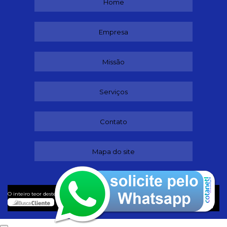
Home
Empresa
Missão
Serviços
Contato
Mapa do site
©
O inteiro teor deste site está sujeito à proteção de direitos autorais. Copyright
Lubrificantes (Lei 9610 de 19/02/1998)