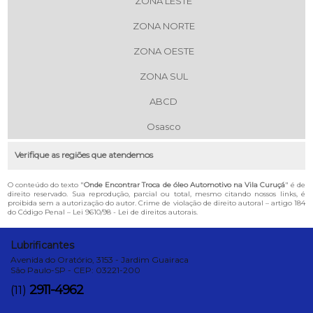
ZONA LESTE
ZONA NORTE
ZONA OESTE
ZONA SUL
ABCD
Osasco
Verifique as regiões que atendemos
O conteúdo do texto "
Onde Encontrar Troca de óleo Automotivo na Vila Curuçá
" é de
direito reservado. Sua reprodução, parcial ou total, mesmo citando nossos links, é
proibida sem a autorização do autor. Crime de violação de direito autoral – artigo 184
do Código Penal –
Lei 9610/98 - Lei de direitos autorais
.
Lubrificantes
Avenida do Oratório, 3153 - Jardim Guairaca
São Paulo-SP - CEP: 03221-200
2911-4962
(11)