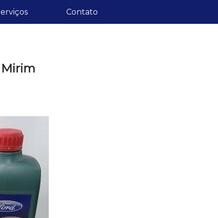
erviços
Contato
 Mirim