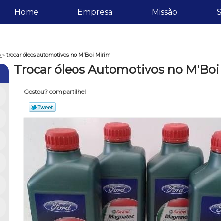
Home
Empresa
Missão
S
o
»
trocar óleos automotivos no M'Boi Mirim
Trocar óleos Automotivos no M'Boi
Gostou? compartilhe!