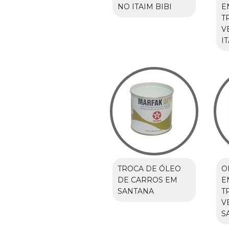
NO ITAIM BIBI
E
T
V
I
TROCA DE ÓLEO
O
DE CARROS EM
E
SANTANA
T
V
S