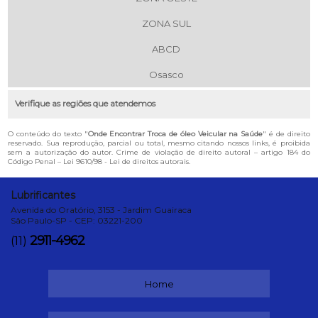
ZONA SUL
ABCD
Osasco
Verifique as regiões que atendemos
O conteúdo do texto "
Onde Encontrar Troca de óleo Veicular na Saúde
" é de direito
reservado. Sua reprodução, parcial ou total, mesmo citando nossos links, é proibida
sem a autorização do autor. Crime de violação de direito autoral – artigo 184 do
Código Penal –
Lei 9610/98 - Lei de direitos autorais
.
Lubrificantes
Avenida do Oratório, 3153 - Jardim Guairaca
São Paulo-SP - CEP: 03221-200
2911-4962
(11)
Home