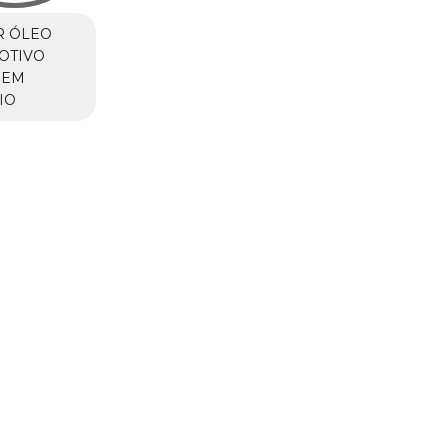
R ÓLEO
OTIVO
 EM
IO