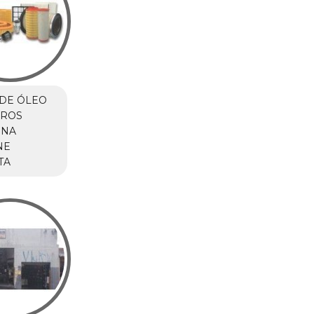
DE ÓLEO
RROS
 NA
NE
TA