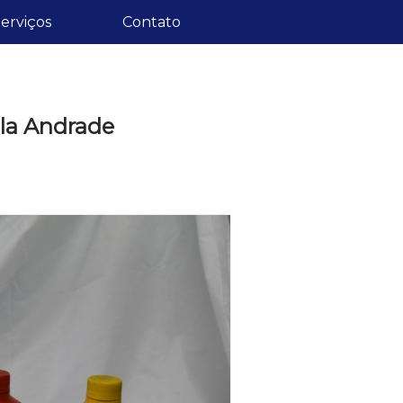
erviços
Contato
ila Andrade