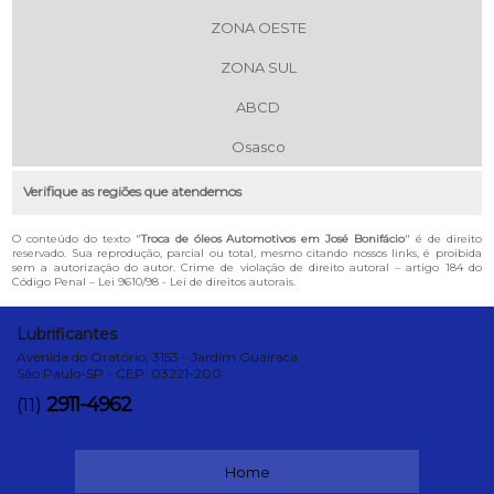
ZONA OESTE
ZONA SUL
ABCD
Osasco
Verifique as regiões que atendemos
O conteúdo do texto "
Troca de óleos Automotivos em José Bonifácio
" é de direito
reservado. Sua reprodução, parcial ou total, mesmo citando nossos links, é proibida
sem a autorização do autor. Crime de violação de direito autoral – artigo 184 do
Código Penal –
Lei 9610/98 - Lei de direitos autorais
.
Lubrificantes
Avenida do Oratório, 3153 - Jardim Guairaca
São Paulo-SP - CEP: 03221-200
2911-4962
(11)
Home