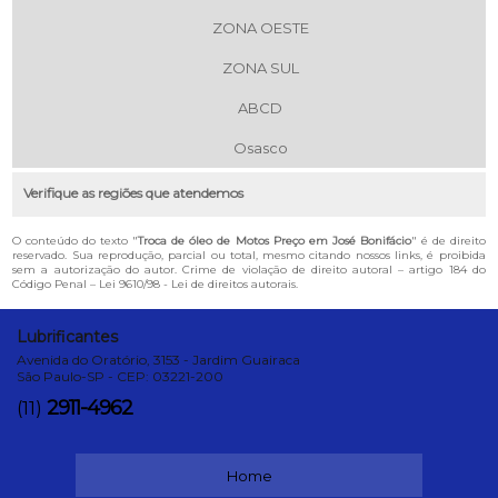
ZONA OESTE
ZONA SUL
ABCD
Osasco
Verifique as regiões que atendemos
O conteúdo do texto "
Troca de óleo de Motos Preço em José Bonifácio
" é de direito
reservado. Sua reprodução, parcial ou total, mesmo citando nossos links, é proibida
sem a autorização do autor. Crime de violação de direito autoral – artigo 184 do
Código Penal –
Lei 9610/98 - Lei de direitos autorais
.
Lubrificantes
Avenida do Oratório, 3153 - Jardim Guairaca
São Paulo-SP - CEP: 03221-200
2911-4962
(11)
Home