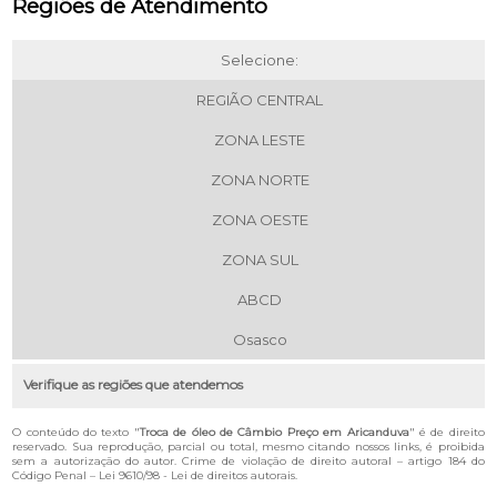
Regiões de Atendimento
Selecione:
REGIÃO CENTRAL
ZONA LESTE
ZONA NORTE
ZONA OESTE
ZONA SUL
ABCD
Osasco
Verifique as regiões que atendemos
O conteúdo do texto "
Troca de óleo de Câmbio Preço em Aricanduva
" é de direito
reservado. Sua reprodução, parcial ou total, mesmo citando nossos links, é proibida
sem a autorização do autor. Crime de violação de direito autoral – artigo 184 do
Código Penal –
Lei 9610/98 - Lei de direitos autorais
.