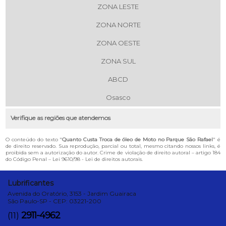
ZONA LESTE
ZONA NORTE
ZONA OESTE
ZONA SUL
ABCD
Osasco
Verifique as regiões que atendemos
O conteúdo do texto "
Quanto Custa Troca de óleo de Moto no Parque São Rafael
" é
de direito reservado. Sua reprodução, parcial ou total, mesmo citando nossos links, é
proibida sem a autorização do autor. Crime de violação de direito autoral – artigo 184
do Código Penal –
Lei 9610/98 - Lei de direitos autorais
.
Lubrificantes
Avenida do Oratório, 3153 - Jardim Guairaca
São Paulo-SP - CEP: 03221-200
2911-4962
(11)