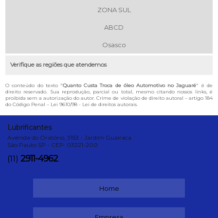
ZONA SUL
ABCD
Osasco
Verifique as regiões que atendemos
O conteúdo do texto "
Quanto Custa Troca de óleo Automotivo no Jaguaré
" é de
direito reservado. Sua reprodução, parcial ou total, mesmo citando nossos links, é
proibida sem a autorização do autor. Crime de violação de direito autoral – artigo 184
do Código Penal –
Lei 9610/98 - Lei de direitos autorais
.
Lubrificantes
Avenida do Oratório, 3153 - Jardim Guairaca
São Paulo-SP - CEP: 03221-200
2911-4962
(11)
Home
Empresa