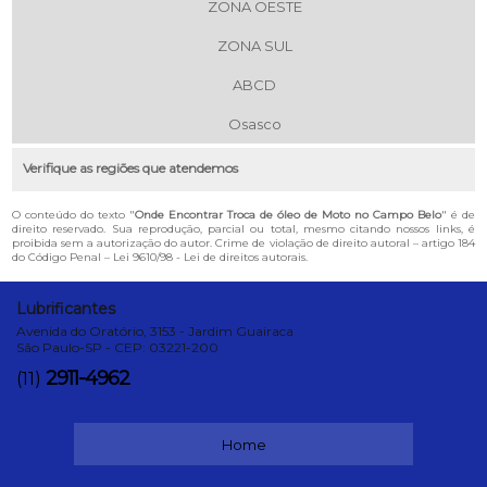
ZONA OESTE
ZONA SUL
ABCD
Osasco
Verifique as regiões que atendemos
O conteúdo do texto "
Onde Encontrar Troca de óleo de Moto no Campo Belo
" é de
direito reservado. Sua reprodução, parcial ou total, mesmo citando nossos links, é
proibida sem a autorização do autor. Crime de violação de direito autoral – artigo 184
do Código Penal –
Lei 9610/98 - Lei de direitos autorais
.
Lubrificantes
Avenida do Oratório, 3153 - Jardim Guairaca
São Paulo-SP - CEP: 03221-200
2911-4962
(11)
Home