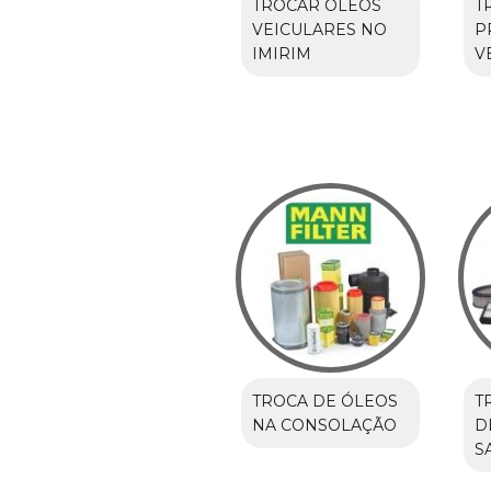
TROCAR ÓLEOS
T
VEICULARES NO
P
IMIRIM
V
TROCA DE ÓLEOS
T
NA CONSOLAÇÃO
D
S