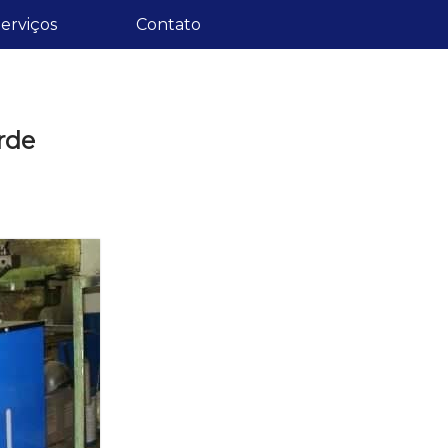
erviços
Contato
rde