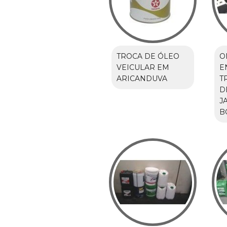
TROCA DE ÓLEO
O
VEICULAR EM
E
ARICANDUVA
T
D
J
B