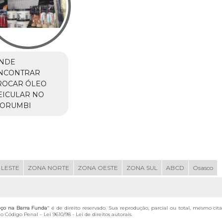
NDE
NCONTRAR
ROCAR ÓLEO
EICULAR NO
ORUMBI
 LESTE
ZONA NORTE
ZONA OESTE
ZONA SUL
ABCD
Osasco
eço na Barra Funda
" é de direito reservado. Sua reprodução, parcial ou total, mesmo cit
 do Código Penal –
Lei 9610/98 - Lei de direitos autorais
.