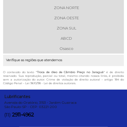
ZONA NORTE
ZONA OESTE
ZONA SUL
ABCD
Osasco
Verifique as regiões que atendemos
O conteúdo do texto "
Troca de óleo de Câmbio Preço no Jaraguá
" é de direito
reservado. Sua reprodução, parcial ou total, mesmo citando nossos links, é proibida
sem a autorização do autor. Crime de violação de direito autoral – artigo 184 do
Código Penal –
Lei 9610/98 - Lei de direitos autorais
.
Lubrificantes
Avenida do Oratório, 3153 - Jardim Guairaca
São Paulo-SP - CEP: 03221-200
2911-4962
(11)