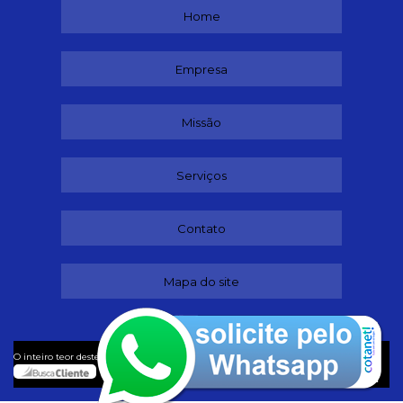
Home
Empresa
Missão
Serviços
Contato
Mapa do site
©
O inteiro teor deste site está sujeito à proteção de direitos autorais. Copyright
Lubrificantes (Lei 9610 de 19/02/1998)