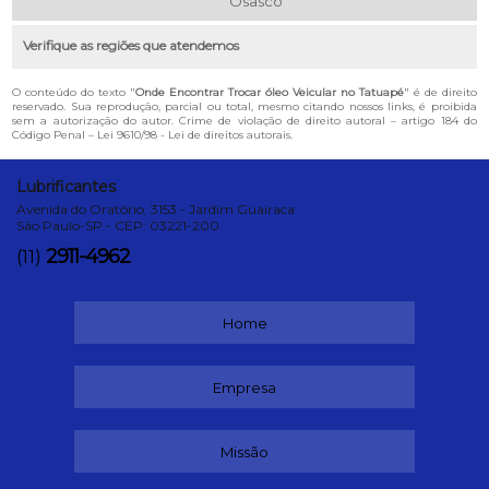
Osasco
Verifique as regiões que atendemos
O conteúdo do texto "
Onde Encontrar Trocar óleo Veicular no Tatuapé
" é de direito
reservado. Sua reprodução, parcial ou total, mesmo citando nossos links, é proibida
sem a autorização do autor. Crime de violação de direito autoral – artigo 184 do
Código Penal –
Lei 9610/98 - Lei de direitos autorais
.
Lubrificantes
Avenida do Oratório, 3153 - Jardim Guairaca
São Paulo-SP - CEP: 03221-200
2911-4962
(11)
Home
Empresa
Missão