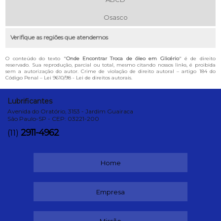
Osasco
Verifique as regiões que atendemos
O conteúdo do texto "
Onde Encontrar Troca de óleo em Glicério
" é de direito
reservado. Sua reprodução, parcial ou total, mesmo citando nossos links, é proibida
sem a autorização do autor. Crime de violação de direito autoral – artigo 184 do
Código Penal –
Lei 9610/98 - Lei de direitos autorais
.
Lubrificantes
Avenida do Oratório, 3153 - Jardim Guairaca
São Paulo-SP - CEP: 03221-200
2911-4962
(11)
Home
Empresa
Missão