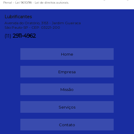
Penal –
Lei 9610/98 - Lei de direitos autorais
.
Lubrificantes
Avenida do Oratório, 3153 - Jardim Guairaca
São Paulo-SP - CEP: 03221-200
2911-4962
(11)
Home
Empresa
Missão
Serviços
Contato