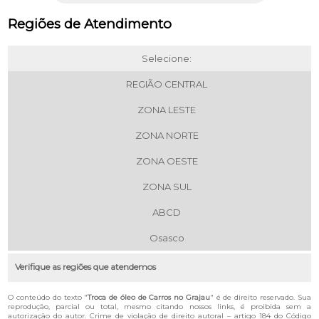
Regiões de Atendimento
Selecione:
REGIÃO CENTRAL
ZONA LESTE
ZONA NORTE
ZONA OESTE
ZONA SUL
ABCD
Osasco
Verifique as regiões que atendemos
O conteúdo do texto "
Troca de óleo de Carros no Grajau
" é de direito reservado. Sua
reprodução, parcial ou total, mesmo citando nossos links, é proibida sem a
autorização do autor. Crime de violação de direito autoral – artigo 184 do Código