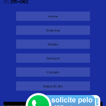
2911-4962
(11)
Home
Empresa
Missão
Serviços
Contato
Mapa do site
©
O inteiro teor deste site está sujeito à proteção de direitos autorais. Copyright