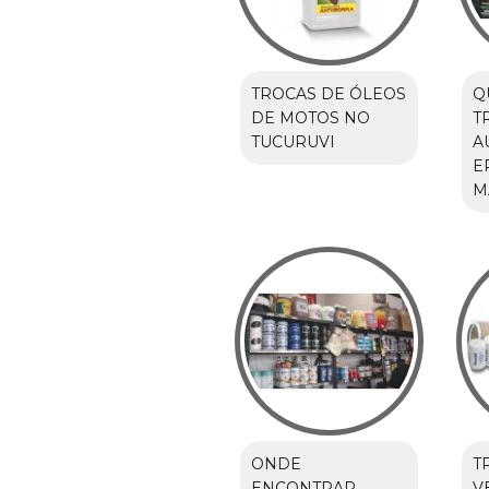
TROCAS DE ÓLEOS
Q
DE MOTOS NO
T
TUCURUVI
A
E
M
ONDE
T
ENCONTRAR
V