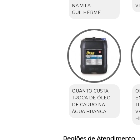
NA VILA
V
GUILHERME
QUANTO CUSTA
O
TROCA DE ÓLEO
E
DE CARRO NA
T
ÁGUA BRANCA
V
H
Regiões de Atendimento