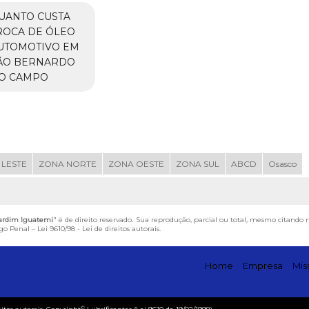
UANTO CUSTA
ROCA DE ÓLEO
UTOMOTIVO EM
ÃO BERNARDO
O CAMPO
 LESTE
ZONA NORTE
ZONA OESTE
ZONA SUL
ABCD
Osasco
Jardim Iguatemi
" é de direito reservado. Sua reprodução, parcial ou total, mesmo citando 
igo Penal –
Lei 9610/98 - Lei de direitos autorais
.
Home
Empresa
Mis
©