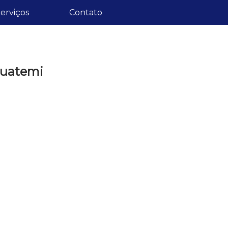
erviços
Contato
guatemi