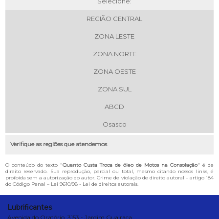
Selecione:
REGIÃO CENTRAL
ZONA LESTE
ZONA NORTE
ZONA OESTE
ZONA SUL
ABCD
Osasco
Verifique as regiões que atendemos
O conteúdo do texto "
Quanto Custa Troca de óleo de Motos na Consolação
" é de
direito reservado. Sua reprodução, parcial ou total, mesmo citando nossos links, é
proibida sem a autorização do autor. Crime de violação de direito autoral – artigo 184
do Código Penal –
Lei 9610/98 - Lei de direitos autorais
.
Lubrificantes
Avenida do Oratório, 3153 - Jardim Guairaca