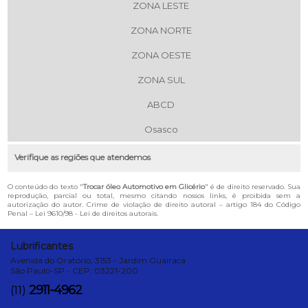
ZONA LESTE
ZONA NORTE
ZONA OESTE
ZONA SUL
ABCD
Osasco
Verifique as regiões que atendemos
O conteúdo do texto "
Trocar óleo Automotivo em Glicério
" é de direito reservado. Sua
reprodução, parcial ou total, mesmo citando nossos links, é proibida sem a
autorização do autor. Crime de violação de direito autoral – artigo 184 do Código
Penal –
Lei 9610/98 - Lei de direitos autorais
.
Lubrificantes
Avenida do Oratório, 3153 - Jardim Guairaca
São Paulo-SP - CEP: 03221-200
2911-4962
(11)