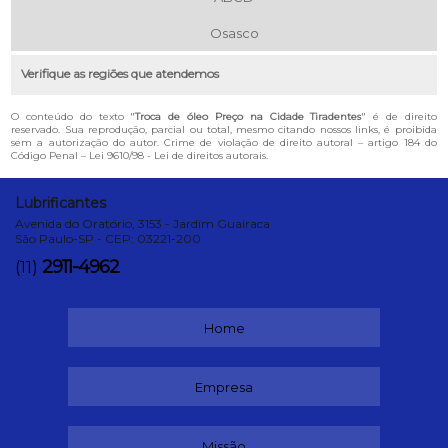
Osasco
Verifique as regiões que atendemos
O conteúdo do texto "
Troca de óleo Preço na Cidade Tiradentes
" é de direito
reservado. Sua reprodução, parcial ou total, mesmo citando nossos links, é proibida
sem a autorização do autor. Crime de violação de direito autoral – artigo 184 do
Código Penal –
Lei 9610/98 - Lei de direitos autorais
.
Lubrificantes
Avenida do Oratório, 3153 - Jardim Guairaca
São Paulo-SP - CEP: 03221-200
2911-4962
(11)
Home
Empresa
Missão