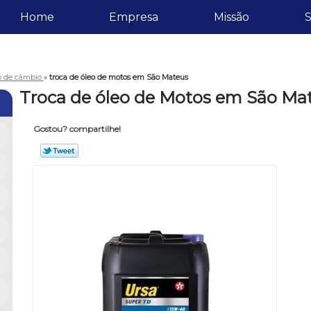
Home
Empresa
Missão
S
eo de câmbio
»
troca de óleo de motos em São Mateus
Troca de óleo de Motos em São Ma
Gostou? compartilhe!