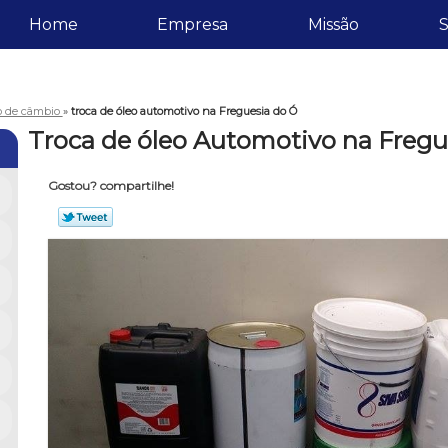
Home
Empresa
Missão
S
eo de câmbio
»
troca de óleo automotivo na Freguesia do Ó
Troca de óleo Automotivo na Fregu
Gostou? compartilhe!