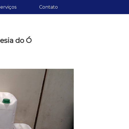
erviços
Contato
esia do Ó