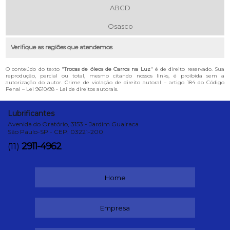
ABCD
Osasco
Verifique as regiões que atendemos
O conteúdo do texto "
Trocas de óleos de Carros na Luz
" é de direito reservado. Sua
reprodução, parcial ou total, mesmo citando nossos links, é proibida sem a
autorização do autor. Crime de violação de direito autoral – artigo 184 do Código
Penal –
Lei 9610/98 - Lei de direitos autorais
.
Lubrificantes
Avenida do Oratório, 3153 - Jardim Guairaca
São Paulo-SP - CEP: 03221-200
2911-4962
(11)
Home
Empresa