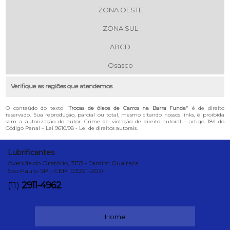
ZONA OESTE
ZONA SUL
ABCD
Osasco
Verifique as regiões que atendemos
O conteúdo do texto "
Trocas de óleos de Carros na Barra Funda
" é de direito
reservado. Sua reprodução, parcial ou total, mesmo citando nossos links, é proibida
sem a autorização do autor. Crime de violação de direito autoral – artigo 184 do
Código Penal –
Lei 9610/98 - Lei de direitos autorais
.
Lubrificantes
Avenida do Oratório, 3153 - Jardim Guairaca
São Paulo-SP - CEP: 03221-200
2911-4962
(11)
Home