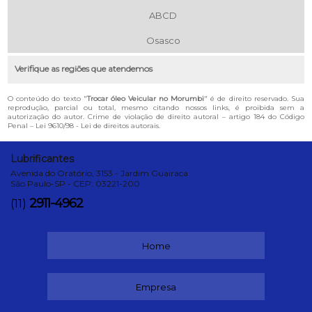
ABCD
Osasco
Verifique as regiões que atendemos
O conteúdo do texto "
Trocar óleo Veicular no Morumbi
" é de direito reservado. Sua
reprodução, parcial ou total, mesmo citando nossos links, é proibida sem a
autorização do autor. Crime de violação de direito autoral – artigo 184 do Código
Penal –
Lei 9610/98 - Lei de direitos autorais
.
Lubrificantes
Avenida do Oratório, 3153 - Jardim Guairaca
São Paulo-SP - CEP: 03221-200
2911-4962
(11)
Home
Empresa