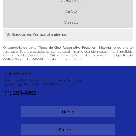
ZONA SUL
ABCD
Osasco
Verifique as regiões que atendemos
O conteúdo do texto "
Troca de óleo Automotivo Preço em Moema
" é de direito
reservado. Sua reprodução, parcial ou total, mesmo citando nossos links, é proibida
sem a autorização do autor. Crime de violação de direito autoral – artigo 184 do
Código Penal –
Lei 9610/98 - Lei de direitos autorais
.
Lubrificantes
Avenida do Oratório, 3153 - Jardim Guairaca
São Paulo-SP - CEP: 03221-200
2911-4962
(11)
Home
Empresa