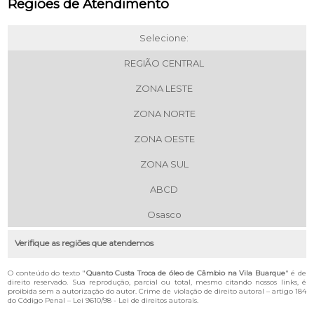
Regiões de Atendimento
Selecione:
REGIÃO CENTRAL
ZONA LESTE
ZONA NORTE
ZONA OESTE
ZONA SUL
ABCD
Osasco
Verifique as regiões que atendemos
O conteúdo do texto "
Quanto Custa Troca de óleo de Câmbio na Vila Buarque
" é de
direito reservado. Sua reprodução, parcial ou total, mesmo citando nossos links, é
proibida sem a autorização do autor. Crime de violação de direito autoral – artigo 184
do Código Penal –
Lei 9610/98 - Lei de direitos autorais
.