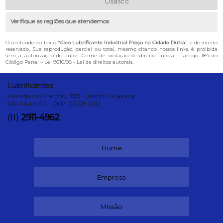
Osasco
Verifique as regiões que atendemos
O conteúdo do texto "
óleo Lubrificante Industrial Preço na Cidade Dutra
" é de direito
reservado. Sua reprodução, parcial ou total, mesmo citando nossos links, é proibida
sem a autorização do autor. Crime de violação de direito autoral – artigo 184 do
Código Penal –
Lei 9610/98 - Lei de direitos autorais
.
Lubrificantes
Avenida do Oratório, 3153 - Jardim Guairaca
São Paulo-SP - CEP: 03221-200
2911-4962
(11)
Home
Empresa
Missão