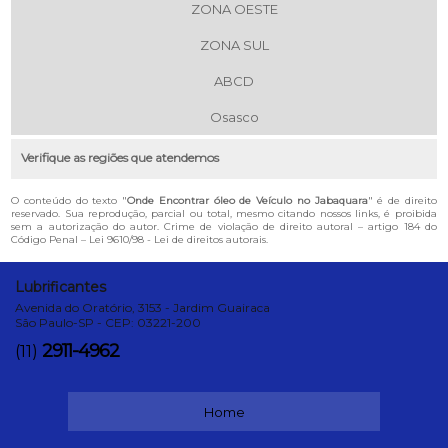
ZONA OESTE
ZONA SUL
ABCD
Osasco
Verifique as regiões que atendemos
O conteúdo do texto "
Onde Encontrar óleo de Veículo no Jabaquara
" é de direito
reservado. Sua reprodução, parcial ou total, mesmo citando nossos links, é proibida
sem a autorização do autor. Crime de violação de direito autoral – artigo 184 do
Código Penal –
Lei 9610/98 - Lei de direitos autorais
.
Lubrificantes
Avenida do Oratório, 3153 - Jardim Guairaca
São Paulo-SP - CEP: 03221-200
2911-4962
(11)
Home