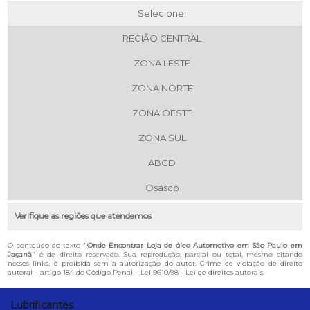
Selecione:
REGIÃO CENTRAL
ZONA LESTE
ZONA NORTE
ZONA OESTE
ZONA SUL
ABCD
Osasco
Verifique as regiões que atendemos
O conteúdo do texto "
Onde Encontrar Loja de óleo Automotivo em São Paulo em
Jaçanã
" é de direito reservado. Sua reprodução, parcial ou total, mesmo citando
nossos links, é proibida sem a autorização do autor. Crime de violação de direito
autoral – artigo 184 do Código Penal –
Lei 9610/98 - Lei de direitos autorais
.
Lubrificantes