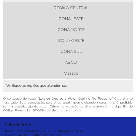
REGIÃO CENTRAL
ZONA LESTE
ZONA NORTE
ZONA OESTE
ZONA SUL
ABCD
Osasco
Verifique as regiões que atendemos
O conteúdo do texto "
Loja de óleo para Automóvel no Rio Pequeno
" é de direito
reservado. Sua reprodução, parcial ou total, mesmo citando nossos links, é proibida
sem a autorização do autor. Crime de violação de direito autoral – artigo 184 do
Código Penal –
Lei 9610/98 - Lei de direitos autorais
.
Lubrificantes
Avenida do Oratório, 3153 - Jardim Guairaca
São Paulo-SP - CEP: 03221-200