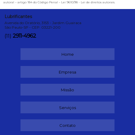
autoral – artigo 184 do Código Penal –
Lei 9610/98 - Lei de direitos autorais
.
Lubrificantes
Avenida do Oratório, 3153 - Jardim Guairaca
São Paulo-SP - CEP: 03221-200
2911-4962
(11)
Home
Empresa
Missão
Serviços
Contato