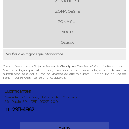
ZONA NORTE
ZONA OESTE
ZONA SUL
ABCD
Osasco
Verifique as regiões que atendemos
O conteúdo do texto "
Loja de Venda de óleo Sp na Casa Verde
" é de direito reservado.
Sua reprodução, parcial ou total, mesmo citando nossos links, é proibida sem a
autorização do autor. Crime de violação de direito autoral – artigo 184 do Código
Penal –
Lei 9610/98 - Lei de direitos autorais
.
Lubrificantes
Avenida do Oratório, 3153 - Jardim Guairaca
São Paulo-SP - CEP: 03221-200
2911-4962
(11)
Home