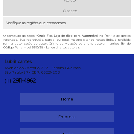
Osasco
Verifique as regiões que atendemos
O conteúdo do texto "
Onde Fica Loja de óleo para Automóvel no Pari
" é de direito
reservado. Sua reprodução, parcial ou total, mesmo citando nossos links, é proibida
sem a autorização do autor. Crime de violação de direito autoral – artigo 184 do
Código Penal –
Lei 9610/98 - Lei de direitos autorais
.
Lubrificantes
Avenida do Oratório, 3153 - Jardim Guairaca
São Paulo-SP - CEP: 03221-200
2911-4962
(11)
Home
Empresa