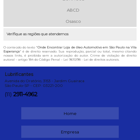
ABCD
Osasco
Verifique as regiões que atendemos
O conteúdo do texto "
Onde Encontrar Loja de óleo Automotivo em São Paulo na Vila
Esperança
" é de direito reservado. Sua reprodução, parcial ou total, mesmo citando
nossos links, é proibida sem a autorização do autor. Crime de violação de direito
autoral – artigo 184 do Código Penal –
Lei 9610/98 - Lei de direitos autorais
.
Lubrificantes
Avenida do Oratório, 3153 - Jardim Guairaca
São Paulo-SP - CEP: 03221-200
2911-4962
(11)
Home
Empresa